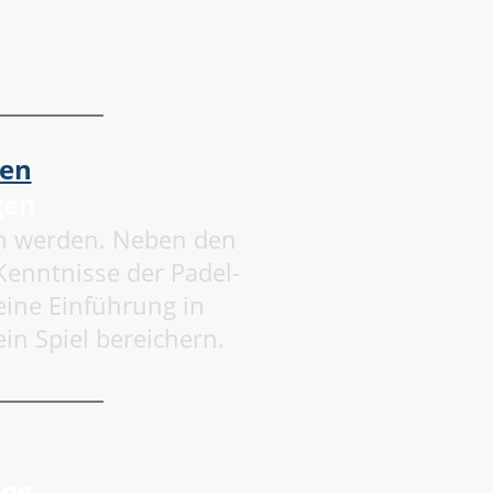
nen
gen
gen werden. Neben den
Kenntnisse der Padel-
eine Einführung in
dein Spiel bereichern.
ung