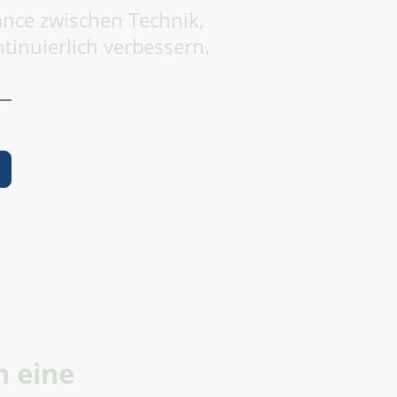
ance zwischen Technik,
ntinuierlich verbessern.
e
n eine