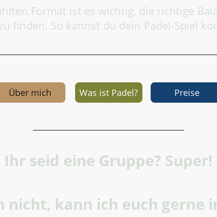
ten Format ist es wichtig, die richtige Bal
zu finden. So kannst du dein Padel-Spiel ko
Über mich
Was ist Padel?
Preis
Ihr seid eine Gruppe? Super!
nicht, kann ich euch gerne i