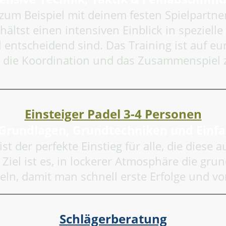
zum Beispiel mit deinem festen Spielpartner
ltst einen intensiven Einblick in speziell
l entscheidend sind. Das Training ist auf eur
 die Koordination und das Zusammenspiel z
Einsteiger Padel 3-4 Personen
 Grundlagen, Grundtechniken und Ein
t der perfekte Einstieg für alle, die diese 
iel ist es, in lockerer Atmosphäre die gr
teln, damit man schnell erste Erfolge und vo
Schlägerberatung