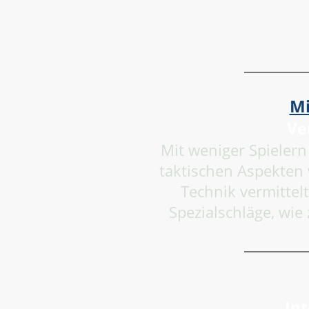
Mi
Ve
Mit weniger Spielern
taktischen Aspekten 
Technik vermittel
Spezialschläge, wie
In