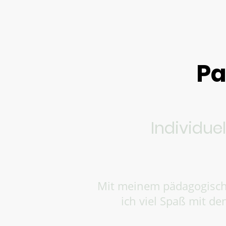
Pa
Individue
Mit meinem pädagogische
ich viel Spaß mit d