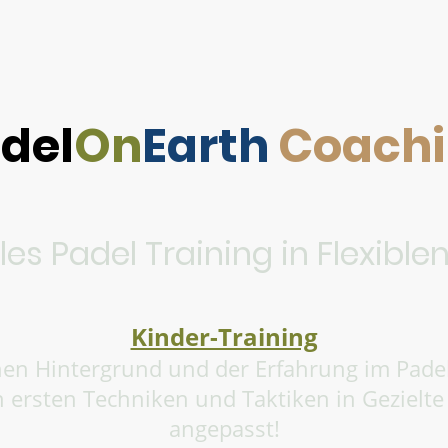
del
On
Earth
Coach
lles Padel Training in Flexibl
Kinder-Training
n Hintergrund und der Erfahrung im Padel
en ersten Techniken und Taktiken in Gezielt
angepasst!