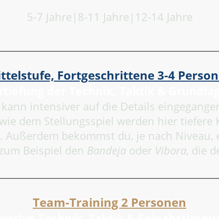
5-7 Jahre|
8-11 Jahre|12-14 Jahre
ttelstufe, Fortgeschrittene 3-4 Perso
rtiefung der Technik, Taktik & Grundla
 kann intensiver auf die Details eingegan
wie dem Stellungsspiel werden hier tiefere 
t. Außerdem bekommst du, je nach Niveau, 
 zum Beispiel den
Bandeja
oder
Vibora
, die 
Team-Training 2 Personen
tensive Technik, Taktik & Feinabstimm