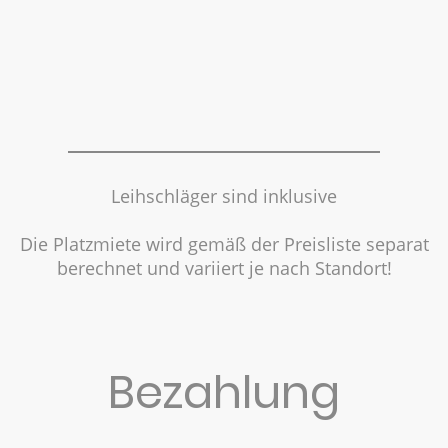
1 Stunde Training
1-4 Kinder
66€ inkl. Trainer, Platzmiete u. Schläger
Leihschläger sind inklusive
Die Platzmiete wird gemäß der Preisliste separat
berechnet und variiert je nach Standort!
Bezahlung