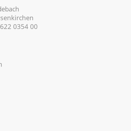
debach
senkirchen
622 0354 00
m